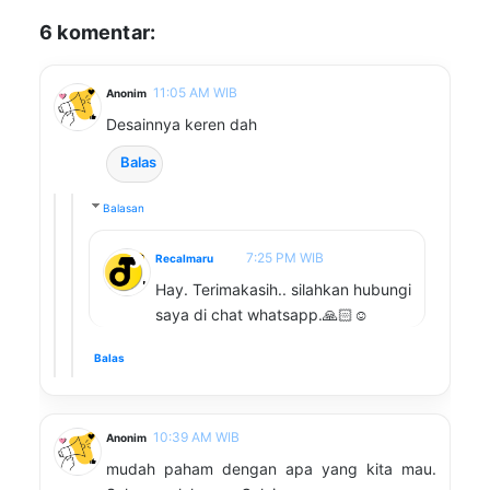
6 komentar:
11:05 AM WIB
Anonim
Desainnya keren dah
Balas
Balasan
7:25 PM WIB
Recalmaru
Hay. Terimakasih.. silahkan hubungi
saya di chat whatsapp.🙏🏻☺️
Balas
10:39 AM WIB
Anonim
mudah paham dengan apa yang kita mau.