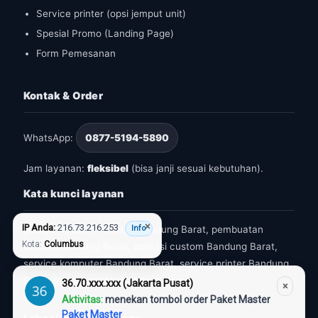
Service printer (opsi jemput unit)
Spesial Promo (Landing Page)
Form Pemesanan
Kontak & Order
WhatsApp:
0877-5194-5890
Jam layanan:
fleksibel
(bisa janji sesuai kebutuhan).
Kata kunci layanan
×
IP Anda:
216.73.216.253
Info
jasa pembuatan website Bandung Barat, pembuatan
Kota:
Columbus
aplikasi Bandung Barat, aplikasi custom Bandung Barat,
service komputer Bandung Barat, service printer Bandung
Barat, jemput printer Bandung Barat.
36.70.xxx.xxx (Jakarta Pusat)
×
Aktivitas:
menekan tombol order Paket Master
Paket Master