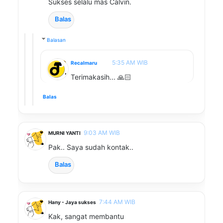
Sukses selalu mas Calvin.
Balas
Balasan
5:35 AM WIB
Recalmaru
Terimakasih... 🙏🏻
Balas
9:03 AM WIB
MURNI YANTI
Pak.. Saya sudah kontak..
Balas
7:44 AM WIB
Hany - Jaya sukses
Kak, sangat membantu